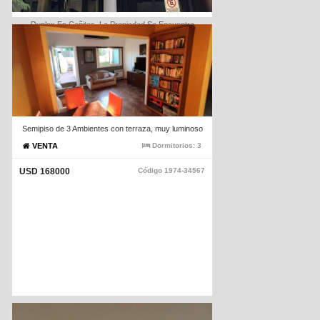
Duplex En Cañitas. La Propiedad Se Encuentra
Alquilada Generando Una Renta Mensual Atractiva Lo
Que La Convierte En Una Inversión Ideal Con
Rentabilidad Desde El Primer Dia
VENTA
Dormitorios:
1
USD 135000
Código
1974-2601
Semipiso de 3 Ambientes con terraza, muy luminoso
VENTA
Dormitorios:
3
USD 168000
Código
1974-34567