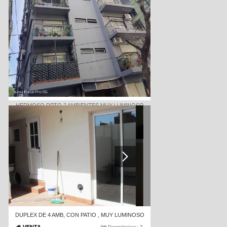
Luminoso 2 ambientes a la calle con gran vista
panorámica de 360G/// balcón de 19m
VENTA
Dormitorios:
1
USD 130000
Código
1974-32654
HERMOSO DPTO 2 AMBIENTES MUY LUMINOSO
BAJAS EXPENSAS
VENTA
Dormitorios:
1
USD 100000
Código
1974-333648
DUPLEX DE 4 AMB, CON PATIO , MUY LUMINOSO
Dormitorios:
3