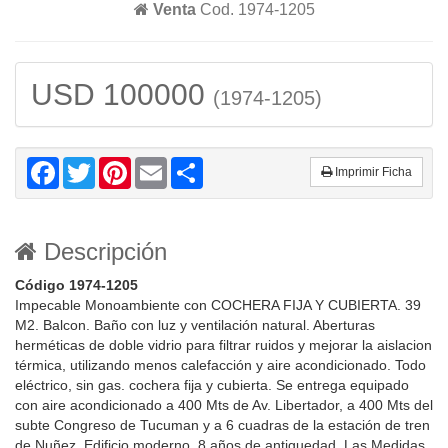
Venta
Cod. 1974-1205
USD 100000
(1974-1205)
Facebook
Twitter
Pinterest
Email
Share
Imprimir Ficha
Descripción
Código 1974-1205
Impecable Monoambiente con COCHERA FIJA Y CUBIERTA. 39
M2. Balcon. Baño con luz y ventilación natural. Aberturas
herméticas de doble vidrio para filtrar ruidos y mejorar la aislacion
térmica, utilizando menos calefacción y aire acondicionado. Todo
eléctrico, sin gas. cochera fija y cubierta. Se entrega equipado
con aire acondicionado a 400 Mts de Av. Libertador, a 400 Mts del
subte Congreso de Tucuman y a 6 cuadras de la estación de tren
de Nuñez. Edificio moderno, 8 años de antiguedad. Las Medidas