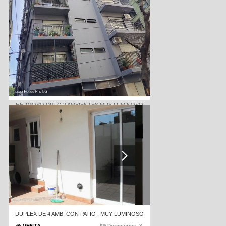
Luminoso 2 ambientes a la calle con gran vista
panorámica de 360G/// balcón de 19m
VENTA
Dormitorios:
1
USD 130000
Código
1974-32654
HERMOSO DPTO 2 AMBIENTES MUY LUMINOSO
BAJAS EXPENSAS
VENTA
Dormitorios:
1
USD 100000
Código
1974-333648
DUPLEX DE 4 AMB, CON PATIO , MUY LUMINOSO
Dormitorios:
3