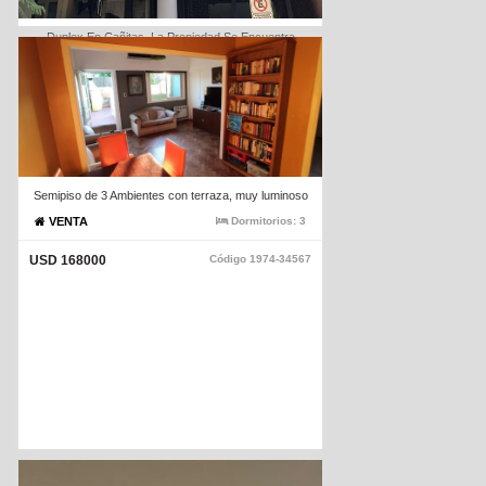
Duplex En Cañitas. La Propiedad Se Encuentra
Alquilada Generando Una Renta Mensual Atractiva Lo
Que La Convierte En Una Inversión Ideal Con
Rentabilidad Desde El Primer Dia
VENTA
Dormitorios:
1
USD 135000
Código
1974-2601
Semipiso de 3 Ambientes con terraza, muy luminoso
VENTA
Dormitorios:
3
USD 168000
Código
1974-34567